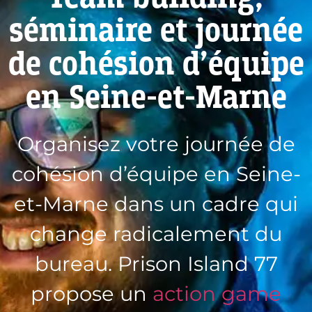
séminaire et journée
de cohésion d’équipe
en Seine-et-Marne
Organisez votre journée de
cohésion d’équipe en Seine-
et-Marne dans un cadre qui
change radicalement du
bureau. Prison Island 77
propose un
action game