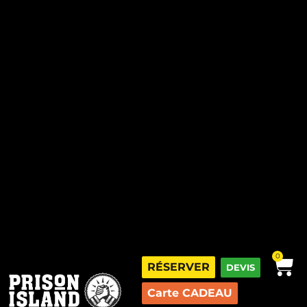
0
RÉSERVER
DEVIS
Carte CADEAU