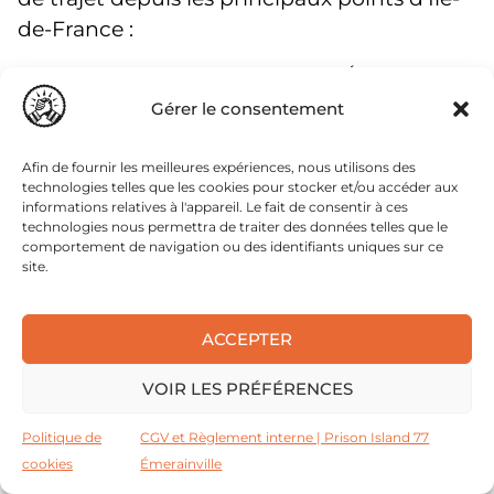
de-France :
Temps d’accès à Prison Island 77 (Émerainville)
Gérer le consentement
Point de départ
En
En
voiture
transport
Afin de fournir les meilleures expériences, nous utilisons des
technologies telles que les cookies pour stocker et/ou accéder aux
informations relatives à l'appareil. Le fait de consentir à ces
Paris Châtelet
≈ 35
≈ 40 min
technologies nous permettra de traiter des données telles que le
min
RER E
comportement de navigation ou des identifiants uniques sur ce
site.
La Défense
≈ 50
≈ 1 h 05
min
ACCEPTER
VOIR LES PRÉFÉRENCES
Paris Bercy
≈ 30
≈ 35 min
min
Politique de
CGV et Règlement interne | Prison Island 77
cookies
Émerainville
Roissy CDG
≈ 45
—