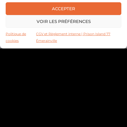
ACCEPTER
VOIR LES PRÉFÉRENCES
Politique de
CGV et Règlement interne | Prison Island 77
cookies
Émerainville
ACTUALITÉS ET OFFRES
EXCLUSIVES
Inscrivez-vous à notre newsletter !