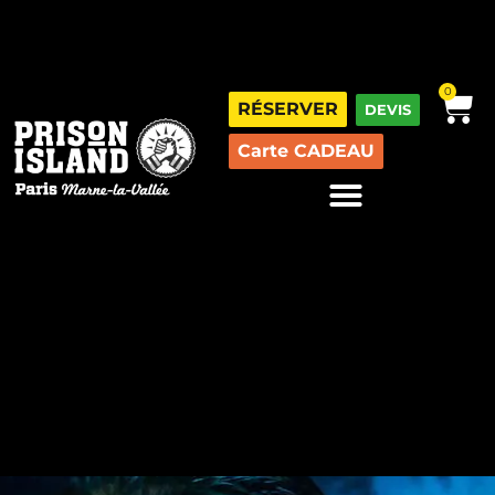
0
RÉSERVER
DEVIS
Carte CADEAU