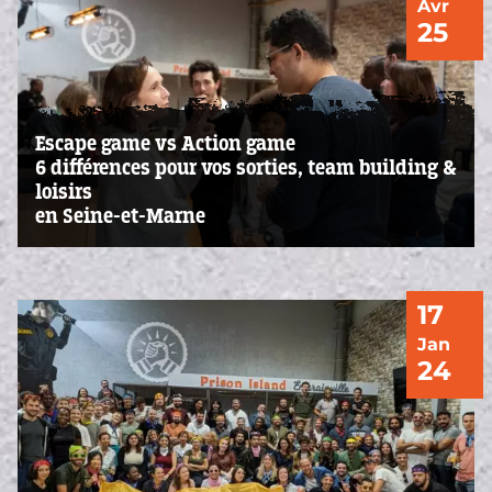
Avr
25
Escape game vs Action game
6 différences pour vos sorties, team building &
loisirs
en Seine-et-Marne
17
Jan
24