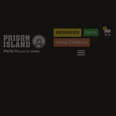
0
RÉSERVER
DEVIS
Carte CADEAU