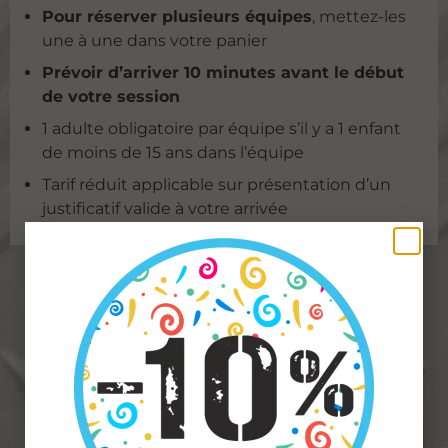
Pour réserver plusieurs équipes
, mettez-les
une à une dans votre panier
Prévoir d’arriver 10 minutes avant le début
de votre session
1 adulte obligatoire par équipe s’il y a 1 enfant
de moins de 15 ans dans l’équipe
Tarif réduit applicable sur présentation d’un
justificatif valide à votre arrivée
PASS 2H +
ANNIVERSAIRE
Action Game –