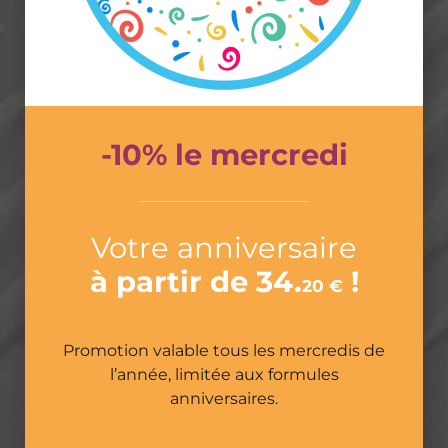
Prison Island 77
à partir de*
34,20
€
-10% le mercredi
*Promotion -10% applicable les mercredis
Tarif à partir de pour les enfants de 8 à 14 ans.
Votre anniversaire
Nombre de défis relevés en moyenne par les
à partir de 34.
!
20 €
équipes :
– avec le
pass 1h
: environ 15 sur 26
– avec le
pass 1h30
: environ 20 sur 26
Promotion valable tous les mercredis de
– avec le
pass 2h
: la totalité
l’année, limitée aux formules
Constituez des équipes de 3 à 5 pers
et,
anniversaires.
mettez-les une à une dans votre panier.
Formule Pass + Anniversaire, à partir de 3